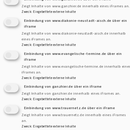
Am Samstag, den
24.10.
findet von 9.30 bis
Zeigt Inhalte von www.ganzhier.de innerhalb eines iFrames an.
Zweck
:
Eingebettete externe Inhalte
11.30 Uhr das nächste
Frauenfrühstück
im
Haus der Kirche in Uffenheim statt. Nadja
Einbindung von www.diakonie-neustadt-aisch.de über ein
iFrame
Bennewitz spricht über das Thema "Heilerinnen,
Zeigt Inhalte von www.diakonie-neustadt-aisch.de innerhalb
Hebammen und Heilige: Frauen in Medizin und
eines iFrames an.
Krankenpflege".
Zweck
:
Eingebettete externe Inhalte
Einbindung von www.evangelische-termine.de über ein
über
Weiterlesen
iFrame
Zeigt Inhalte von www.evangelische-termine.de innerhalb eine
Herzliche
iFrames an.
Einladung
Zweck
:
Eingebettete externe Inhalte
Einbindung von ganzhier.de über ein iFrame
zum
Zeigt Inhalte von ganzhier.de innerhalb eines iFrames an.
Frauenfrühstück
Zweck
:
Eingebettete externe Inhalte
Einbindung von www.trauernetz.de über ein iFrame
Zeigt Inhalte von www.trauernetz.de innerhalb eines iFrames
an.
Zweck
:
Eingebettete externe Inhalte