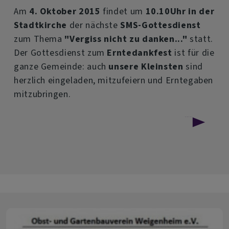
Am
4. Oktober 2015
findet um
10.10Uhr in der
Stadtkirche
der nächste
SMS-Gottesdienst
zum Thema
"Vergiss nicht zu danken..."
statt.
Der Gottesdienst zum
Erntedankfest
ist für die
ganze Gemeinde: auch
unsere Kleinsten
sind
herzlich eingeladen, mitzufeiern und Erntegaben
mitzubringen.
über
Weiterlesen
SMS-
Gottesdienst
"Vergiss
nicht
zu
danken"