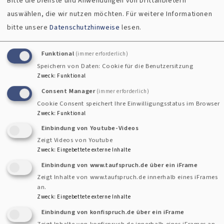
Bitte die Dienste und Anwendungen von Drittanbietern
über
Weiterlesen
auswählen, die wir nutzen möchten.
Für weitere Informationen
Ordination
bitte unsere
Datenschutzhinweise
lesen.
von
Funktional
(immer erforderlich)
Pfarrerin
Speichern von Daten: Cookie für die Benutzersitzung
Zweck
:
Funktional
Sabine
Consent Manager
(immer erforderlich)
Keller
Cookie Consent speichert Ihre Einwilligungsstatus im Browser
Zweck
:
Funktional
Einbindung von Youtube-Videos
Zeigt Videos von Youtube
Zweck
:
Eingebettete externe Inhalte
Einbindung von www.taufspruch.de über ein iFrame
Zeigt Inhalte von www.taufspruch.de innerhalb eines iFrames
an.
Zweck
:
Eingebettete externe Inhalte
Einbindung von konfispruch.de über ein iFrame
Zeigt Inhalte von konfispruch.de innerhalb eines iFrames an.