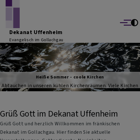
Direkt zum Inhalt
Menü
Dekanat Uffenheim
Evangelisch im Gollachgau
Previous
Nex
Heiße Sommer - coole Kirchen
Abtauchen in unseren kühlen Kirchenräumen. Viele Kirchen
sind tagsüber geöffnet. Trete ein, nimm Platz, komm zur
Ruhe, ...
Grüß Gott im Dekanat Uffenheim
Grüß Gott und herzlich Willkommen im fränkischen
Dekanat im Gollachgau.
Hier finden Sie aktuelle