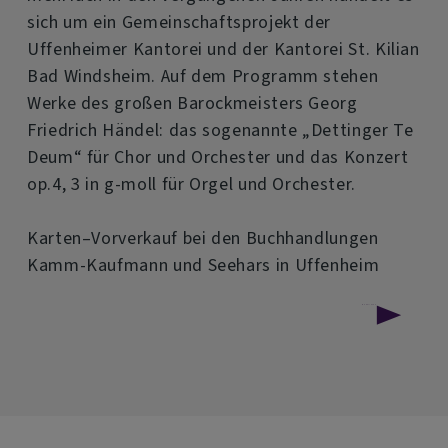
sich um ein Gemeinschaftsprojekt der
Uffenheimer Kantorei und der Kantorei St. Kilian
Bad Windsheim. Auf dem Programm stehen
Werke des großen Barockmeisters Georg
Friedrich Händel: das sogenannte „Dettinger Te
Deum“ für Chor und Orchester und das Konzert
op.4, 3 in g-moll für Orgel und Orchester.
Karten–Vorverkauf bei den Buchhandlungen
Kamm-Kaufmann und Seehars in Uffenheim
über
Weiterlesen
Orgelkonzert
und
Dettinger
Te