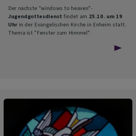
Der nächste "windows to heaven"-
Jugendgottesdienst
findet am
25.10. um 19
Uhr
in der Evangelischen Kirche in Enheim statt.
Thema ist "Fenster zum Himmel".
über
Weiterlesen
Windows
to
heaven