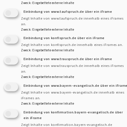
Zweck
:
Eingebettete externe Inhalte
Einbindung von www.taufspruch.de über ein iFrame
Zeigt Inhalte von www.taufspruch.de innerhalb eines iFrames
beim Autor
an.
Zweck
:
Eingebettete externe Inhalte
Herzliche Einladung zum
musikalischen
Einbindung von konfispruch.de über ein iFrame
Zeigt Inhalte von konfispruch.de innerhalb eines iFrames an.
Adventsgottesdienst
mit dem
Rangau-Zwio
und
Pfarrerin
Zweck
:
Eingebettete externe Inhalte
Lilli Göring
.
Einbindung von www.trauspruch.de über ein iFrame
Zeigt Inhalte von www.trauspruch.de innerhalb eines iFrames
Sonntag, 06.12.2015
an.
10.00 Uhr
Zweck
:
Eingebettete externe Inhalte
St. Michaeliskirche Simmershofen
Einbindung von www.bayern-evangelisch.de über ein iFram
Zeigt Inhalte von www.bayern-evangelisch.de innerhalb eines
iFrames an.
Das Rangau-Zwio erzählt die Weihnachtsgeschichte in
Zweck
:
Eingebettete externe Inhalte
fränkischer Mundart, umrahmt von fränkischen
Einbindung von konfirmation.bayern-evangelisch.de über
Weihnachtsliedern.
ein iFrame
Zeigt Inhalte von konfirmation.bayern-evangelisch.de