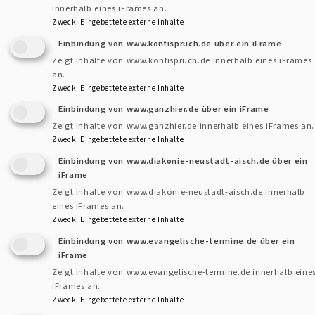
innerhalb eines iFrames an.
Zweck
:
Eingebettete externe Inhalte
Einbindung von www.konfispruch.de über ein iFrame
Kontaktformular
Dekanat
Zeigt Inhalte von www.konfispruch.de innerhalb eines iFrames
an.
und
Zweck
:
Eingebettete externe Inhalte
Pfarram
Kontakt
Einbindung von www.ganzhier.de über ein iFrame
Fußbereichsmenü
Zeigt Inhalte von www.ganzhier.de innerhalb eines iFrames an.
Cookie-Einstellungen
Zweck
:
Eingebettete externe Inhalte
Impressum
Einbindung von www.diakonie-neustadt-aisch.de über ein
iFrame
Datenschutzerklärung
Zeigt Inhalte von www.diakonie-neustadt-aisch.de innerhalb
Barrierefreiheitserklärung
eines iFrames an.
Zweck
:
Eingebettete externe Inhalte
Anmelden
Einbindung von www.evangelische-termine.de über ein
Benutzermenü
iFrame
Zeigt Inhalte von www.evangelische-termine.de innerhalb eine
iFrames an.
Zweck
:
Eingebettete externe Inhalte