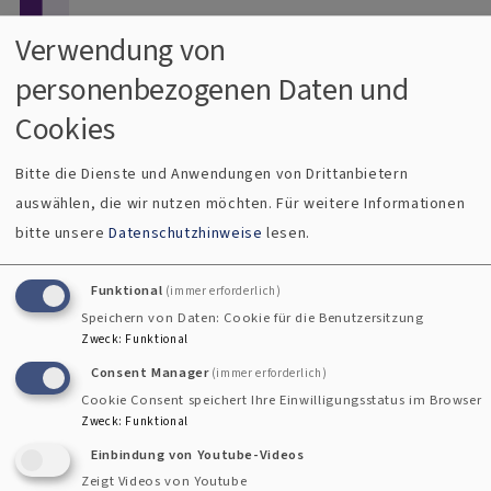
Direkt zum Inhalt
Verwendung von
personenbezogenen Daten und
Menü
Dekanat Uffenheim
Cookies
Evangelisch im Gollachgau
Bitte die Dienste und Anwendungen von Drittanbietern
auswählen, die wir nutzen möchten.
Für weitere Informationen
Breadcrumb
Startseite
Musikalischer Adventsgottesdienst mit dem Ran
bitte unsere
Datenschutzhinweise
lesen.
Musikalischer Adventsgottesdienst mit
Funktional
(immer erforderlich)
dem Rangau-Zwio
Speichern von Daten: Cookie für die Benutzersitzung
Zweck
:
Funktional
Consent Manager
(immer erforderlich)
Cookie Consent speichert Ihre Einwilligungsstatus im Browser
Zweck
:
Funktional
Einbindung von Youtube-Videos
Zeigt Videos von Youtube