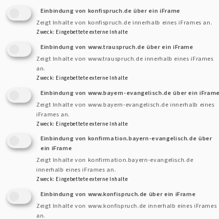
Einbindung von konfispruch.de über ein iFrame
Zeigt Inhalte von konfispruch.de innerhalb eines iFrames an.
Zweck
:
Eingebettete externe Inhalte
Einbindung von www.trauspruch.de über ein iFrame
Jana Pabst
Zeigt Inhalte von www.trauspruch.de innerhalb eines iFrames
an.
Tagespflege des Diakonischen Werkes in
Zweck
:
Eingebettete externe Inhalte
Uffenheim
Einbindung von www.bayern-evangelisch.de über ein iFram
Zeigt Inhalte von www.bayern-evangelisch.de innerhalb eines
Leitung: Christa Anton
iFrames an.
Zweck
:
Eingebettete externe Inhalte
Tel. 09842 9526991
E-Mail:
tagespflege-uffenheim@dw-nea.de
Einbindung von konfirmation.bayern-evangelisch.de über
ein iFrame
Zeigt Inhalte von konfirmation.bayern-evangelisch.de
Öffnungszeiten: Montag bis Freitag von 8:00 bis
innerhalb eines iFrames an.
16.30 Uhr
Zweck
:
Eingebettete externe Inhalte
Einbindung von www.konfispruch.de über ein iFrame
Zeigt Inhalte von www.konfispruch.de innerhalb eines iFrames
an.