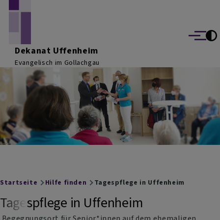
Direkt zum Inhalt
Menü
Dekanat Uffenheim
Evangelisch im Gollachgau
Breadcrumb
Startseite
Hilfe finden
Tagespflege in Uffenheim
Tagespflege in Uffenheim
Begegnungsort für Senior*innen auf dem ehemaligen