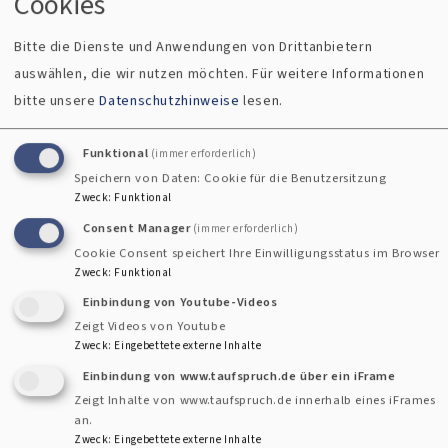
Cookies
Budget für die Tagespflege. Es wird nicht auf das Pflegegeld
Bitte die Dienste und Anwendungen von Drittanbietern
angerechnet und verfällt, wenn es nicht in Anspruch
auswählen, die wir nutzen möchten.
Für weitere Informationen
genommen wird.
bitte unsere
Datenschutzhinweise
lesen.
Funktional
(immer erforderlich)
Speichern von Daten: Cookie für die Benutzersitzung
Damit bietet Uffenheim ein Dreierpaket an Angeboten: Den
Zweck
:
Funktional
Ambulanten Dienst, das Gerlach-von-Hohenlohe-Stift und
Consent Manager
(immer erforderlich)
die neue Tagespflege in Uffenheim ergibt.
Cookie Consent speichert Ihre Einwilligungsstatus im Browser
Zweck
:
Funktional
Einbindung von Youtube-Videos
Zeigt Videos von Youtube
Zweck
:
Eingebettete externe Inhalte
Einbindung von www.taufspruch.de über ein iFrame
Zeigt Inhalte von www.taufspruch.de innerhalb eines iFrames
an.
Zweck
:
Eingebettete externe Inhalte