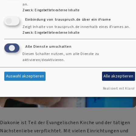
Das Gerlach-von-Hohenlohe Stift gehört zum Diakonischen
an.
Werk Uffenheim e.V. Das Haus liegt im Stadtzentrum von
Zweck
:
Eingebettete externe Inhalte
Uffenheim. Es ist ein idealer Lebensraum für ältere
Einbindung von trauspruch.de über ein iFrame
Menschen, die sich nicht mehr selbst
Zeigt Inhalte von trauspruch.de innerhalb eines iFrames an.
Zweck
:
Eingebettete externe Inhalte
Alle Dienste umschalten
Dienste des Diakonischen Werkes
Diesen Schalter nutzen, um alle Dienste zu
aktivieren/deaktivieren.
Auswahl akzeptieren
Alle akzeptieren
Realisiert mit Klaro!
Diakonie ist Teil der Evangelischen Kirche und der tätigen
Nächstenliebe verpflichtet. Mit vielen Einrichtungen und