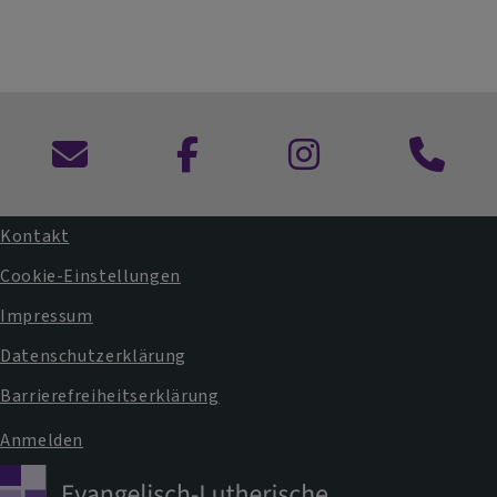
Kontaktformular
Dekanat
und
Pfarram
Kontakt
Fußbereichsmenü
Cookie-Einstellungen
Impressum
Datenschutzerklärung
Barrierefreiheitserklärung
Anmelden
Benutzermenü