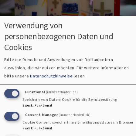
Verwendung von
personenbezogenen Daten und
Bilddatenbank Fundus
Cookies
In der Bibel wird die Konfirmation nicht erwähnt. Wo
kommt sie also her?
Bitte die Dienste und Anwendungen von Drittanbietern
auswählen, die wir nutzen möchten.
Für weitere Informationen
Früher war es in den christlichen Gemeinden üblich, nur
bitte unsere
Datenschutzhinweise
lesen.
Erwachsene zu taufen. Vorher mussten sie an einem
Taufunterricht teilnehmen. Dabei lernten sie die Inhalte
Funktional
(immer erforderlich)
des christlichen Glaubens kennen. Am Ende des Unterrichts
Speichern von Daten: Cookie für die Benutzersitzung
standen das eigene "Ja" zur Taufe, zu Jesus Christus, und der
Zweck
:
Funktional
Eintritt in die christliche Gemeinschaft.
Consent Manager
(immer erforderlich)
Cookie Consent speichert Ihre Einwilligungsstatus im Browser
Irgendwann setzte sich die Taufe von Kleinkindern immer
Zweck
:
Funktional