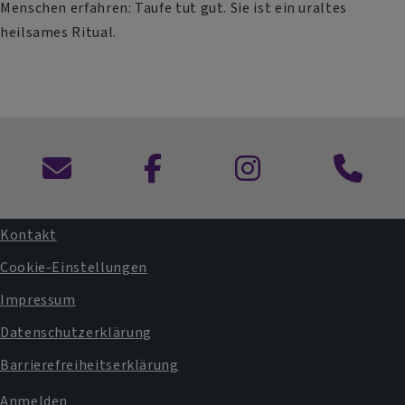
Menschen erfahren: Taufe tut gut. Sie ist ein uraltes
heilsames Ritual.
Kontaktformular
Dekanat
und
Pfarram
Kontakt
Fußbereichsmenü
Cookie-Einstellungen
Impressum
Datenschutzerklärung
Barrierefreiheitserklärung
Anmelden