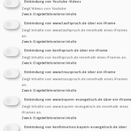
mehr durch: Die Eltern haben entschieden, dass ihr Kind
Einbindung von Youtube-Videos
Zeigt Videos von Youtube
Christ wird. Es wuchs in einer christlichen Gemeinschaft auf
Zweck
:
Eingebettete externe Inhalte
und lernte so den christlichen Glauben im Gottesdienst und
Einbindung von www.taufspruch.de über ein iFrame
im Alltag kennen. Mit etwa zehn bis zwölf Jahren wurde das
Zeigt Inhalte von www.taufspruch.de innerhalb eines iFrames
Kind in der so genannten Firmung als vollwertiges Mitglied
an.
der Kirche bestätigt.
Zweck
:
Eingebettete externe Inhalte
Einbindung von konfispruch.de über ein iFrame
Vor 500 Jahren setzte sich Martin Luther dafür ein, dass die
Zeigt Inhalte von konfispruch.de innerhalb eines iFrames an.
Zweck
:
Eingebettete externe Inhalte
Christen ihr Leben wieder stärker am Evangelium von Jesus
Christus ausrichteten. Es entstand die evangelische Kirche.
Einbindung von www.trauspruch.de über ein iFrame
Zeigt Inhalte von www.trauspruch.de innerhalb eines iFrames
Die Kinder und Jugendlichen wurden jetzt im neuen Glauben
an.
unterrichtet. Am Ende des Unterrichts stand die
Zweck
:
Eingebettete externe Inhalte
Konfirmation, in der die Jugendlichen selbst ihren Glauben
Einbindung von www.bayern-evangelisch.de über ein iFram
bekräftigten und feierlich als vollwertige
Zeigt Inhalte von www.bayern-evangelisch.de innerhalb eines
Kirchenmitglieder bestätigt wurden. Die Einführung der
iFrames an.
Zweck
:
Eingebettete externe Inhalte
Konfirmation für evangelische Jugendliche wurde 1539 im
Einbindung von konfirmation.bayern-evangelisch.de über
nordhessischen Ziegenhain beschlossen. Seit dem 19.