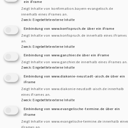
ein iFrame
Jahrhundert ist es in ganz Deutschland üblich, junge
Zeigt Inhalte von konfirmation.bayern-evangelisch.de
Erwachsene zu konfirmieren.
innerhalb eines iFrames an.
Zweck
:
Eingebettete externe Inhalte
Die Konfirmation findet üblicherweise im Alter von etwa 14
Einbindung von www.konfispruch.de über ein iFrame
Jahren statt. Denn ab 14 hat man Recht, selbst über die
Zeigt Inhalte von www.konfispruch.de innerhalb eines iFrames
an.
Gestaltung des eigenen Glaubens zu entscheiden –
Zweck
:
Eingebettete externe Inhalte
unabhängig von den Eltern. Außerdem ist das ein Alter, in
Einbindung von www.ganzhier.de über ein iFrame
dem Jugendliche auch im im Glauben Neues entdecken und
Zeigt Inhalte von www.ganzhier.de innerhalb eines iFrames an.
eigene Wege ausprobieren wollen Dafür ist die
Zweck
:
Eingebettete externe Inhalte
Konfirmandenzeit gedacht.
Einbindung von www.diakonie-neustadt-aisch.de über ein
iFrame
Das Wort Konfirmation kommt von dem lateinischen
Zeigt Inhalte von www.diakonie-neustadt-aisch.de innerhalb
eines iFrames an.
Begriff „confirmatio“, das heißt Bestätigung, Bestärkung.
Zweck
:
Eingebettete externe Inhalte
Mit der Konfirmation wirst also einerseits der Glauben
Einbindung von www.evangelische-termine.de über ein
bestärkt und andererseits die Zugehörigkeit
iFrame
zur evangelischen Kirche. Damit ist man ein vollwertiges
Zeigt Inhalte von www.evangelische-termine.de innerhalb eine
iFrames an.
Mitglied der Kirche: Man darf an Kirchenvorstandswahlen