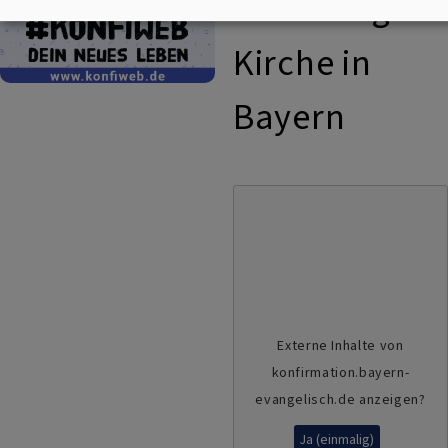
der Evang.
Kirche in
Bayern
Externe Inhalte von
konfirmation.bayern-
evangelisch.de anzeigen?
Ja (einmalig)