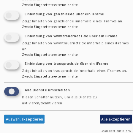
Zweck
:
Eingebettete externe Inhalte
teilnehmen und selbst Taufpate werden. Die eigenen Paten
Einbindung von ganzhier.de über ein iFrame
werden übrigens „arbeitslos“, denn ab jetzt übernimmt
Zeigt Inhalte von ganzhier.de innerhalb eines iFrames an.
man selbst die Verantwortung für den eigenen Glauben.
Zweck
:
Eingebettete externe Inhalte
Einbindung von www.trauernetz.de über ein iFrame
Zeigt Inhalte von www.trauernetz.de innerhalb eines iFrames
an.
Zweck
:
Eingebettete externe Inhalte
Weitere interessant Websites
Einbindung von trauspruch.de über ein iFrame
Zeigt Inhalte von trauspruch.de innerhalb eines iFrames an.
Zweck
:
Eingebettete externe Inhalte
Alle Dienste umschalten
Diesen Schalter nutzen, um alle Dienste zu
Abenteuer
Themenwelt
aktivieren/deaktivieren.
Konfirmation
Konfirmation
Auswahl akzeptieren
Alle akzeptieren
Realisiert mit Klaro!