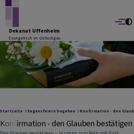
Direkt zum Inhalt
Menü
Dekanat Uffenheim
Evangelisch im Gollachgau
Breadcrumb
Startseite
Segensfeiern begehen
Konfirmation - den Glau
Konfirmation - den Glauben bestätigen
Den Glauben bestätigen - Ja sagen zum Weg mit Gott