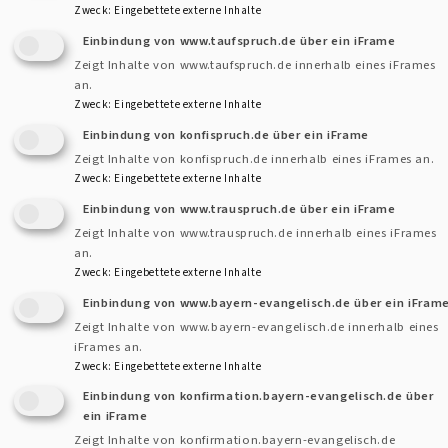
Zweck
:
Eingebettete externe Inhalte
Einbindung von www.taufspruch.de über ein iFrame
Zeigt Inhalte von www.taufspruch.de innerhalb eines iFrames
an.
Zweck
:
Eingebettete externe Inhalte
Einbindung von konfispruch.de über ein iFrame
beim Autor
Zeigt Inhalte von konfispruch.de innerhalb eines iFrames an.
Zweck
:
Eingebettete externe Inhalte
Herzliche Einladung
zur
Waldweihnacht
nach Welbhausen:
Einbindung von www.trauspruch.de über ein iFrame
Wir treffen uns am Sonntag, den
20.12. - 4. Advent - um
Zeigt Inhalte von www.trauspruch.de innerhalb eines iFrames
16.30Uhr an der Kirche in Welbhausen
und ziehen dann
an.
Zweck
:
Eingebettete externe Inhalte
gemeinsam los. Gerne Fackeln oder Laternen mitbringen.
Einbindung von www.bayern-evangelisch.de über ein iFram
Uns begleitet Bläsermusik und der Kleine Chor Welbhausen.
Zeigt Inhalte von www.bayern-evangelisch.de innerhalb eines
Anschließend noch gemütliches Beisammensein im Saal der
iFrames an.
Gastwirtschaft.
Zweck
:
Eingebettete externe Inhalte
Der Weg ist nicht allzu weit und Kinderwagen geeignet. Es
Einbindung von konfirmation.bayern-evangelisch.de über
können also möglichst alle von jung bis schon länger jung
ein iFrame
mitgehen.
Zeigt Inhalte von konfirmation.bayern-evangelisch.de