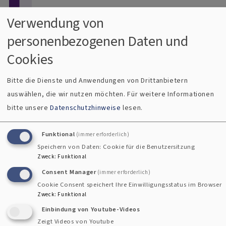
Direkt zum Inhalt
Verwendung von
personenbezogenen Daten und
Menü
Dekanat Uffenheim
Cookies
Evangelisch im Gollachgau
Bitte die Dienste und Anwendungen von Drittanbietern
auswählen, die wir nutzen möchten.
Für weitere Informationen
Breadcrumb
Startseite
Waldweihnacht in Welbhausen
bitte unsere
Datenschutzhinweise
lesen.
Waldweihnacht in Welbhausen
Funktional
(immer erforderlich)
Speichern von Daten: Cookie für die Benutzersitzung
Zweck
:
Funktional
Consent Manager
(immer erforderlich)
Cookie Consent speichert Ihre Einwilligungsstatus im Browser
Zweck
:
Funktional
Einbindung von Youtube-Videos
Zeigt Videos von Youtube