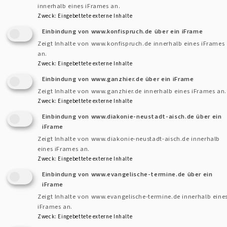
innerhalb eines iFrames an.
Zweck
:
Eingebettete externe Inhalte
Einbindung von www.konfispruch.de über ein iFrame
Zeigt Inhalte von www.konfispruch.de innerhalb eines iFrames
an.
Kontaktformular
Dekanat
Zweck
:
Eingebettete externe Inhalte
und
Einbindung von www.ganzhier.de über ein iFrame
Pfarram
Kontakt
Zeigt Inhalte von www.ganzhier.de innerhalb eines iFrames an.
Zweck
:
Eingebettete externe Inhalte
Fußbereichsmenü
Cookie-Einstellungen
Einbindung von www.diakonie-neustadt-aisch.de über ein
iFrame
Impressum
Zeigt Inhalte von www.diakonie-neustadt-aisch.de innerhalb
Datenschutzerklärung
eines iFrames an.
Zweck
:
Eingebettete externe Inhalte
Barrierefreiheitserklärung
Einbindung von www.evangelische-termine.de über ein
Anmelden
iFrame
Zeigt Inhalte von www.evangelische-termine.de innerhalb eine
Benutzermenü
iFrames an.
Zweck
:
Eingebettete externe Inhalte