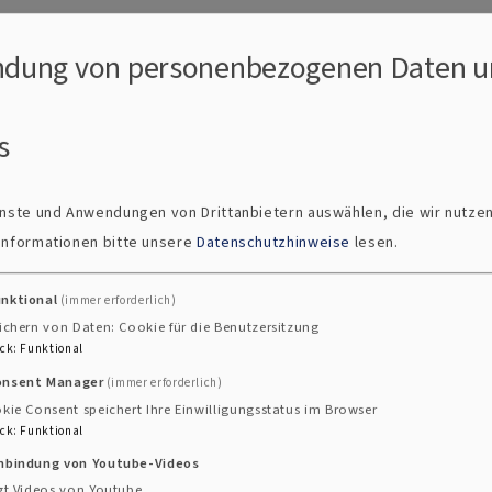
dung von personenbezogenen Daten u
s
ienste und Anwendungen von Drittanbietern auswählen, die wir nutze
 Informationen bitte unsere
Datenschutzhinweise
lesen.
unktional
(immer erforderlich)
ichern von Daten: Cookie für die Benutzersitzung
ck
:
Funktional
 danken"
onsent Manager
(immer erforderlich)
st "Vergiss nicht
kie Consent speichert Ihre Einwilligungsstatus im Browser
ck
:
Funktional
inbindung von Youtube-Videos
ber 2015
findet um
10.10Uhr in der Stadtkirche
der 
gt Videos von Youtube