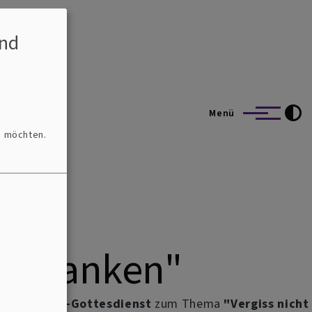
nd
Menü
n möchten.
 zu danken"
nächste
SMS-Gottesdienst
zum Thema
"Vergiss nicht