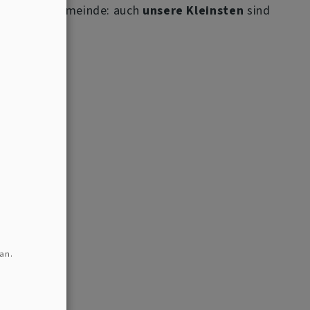
 die ganze Gemeinde: auch
unsere Kleinsten
sind
an.