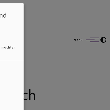
nd
Menü
n möchten.
rzlich