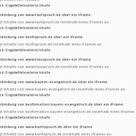
ck
:
Eingebettete externe Inhalte
inbindung von www.taufspruch.de über ein iFrame
or
beginnt ab Sonntag, den 6. März wieder mit seinen 
gt Inhalte von www.taufspruch.de innerhalb eines iFrames an.
Haus der Kirche
in Uffenheim, Adelhofer Str. 14. Der we
ck
:
Eingebettete externe Inhalte
nbindung von konfispruch.de über ein iFrame
gt Inhalte von konfispruch.de innerhalb eines iFrames an.
 modernem deutschem Liedgut, Gospel, Lobpreis u. A. D
ck
:
Eingebettete externe Inhalte
in Uffenheim (24.7.) an. In ca. 6-8 Proben wird das P
inbindung von www.trauspruch.de über ein iFrame
gt Inhalte von www.trauspruch.de innerhalb eines iFrames an.
ck
:
Eingebettete externe Inhalte
inbindung von www.bayern-evangelisch.de über ein iFrame
gt Inhalte von www.bayern-evangelisch.de innerhalb eines iFrames an.
eele gut und ist ein wunderbarer Ausgleich zum Alltag. 
ck
:
Eingebettete externe Inhalte
nbindung von konfirmation.bayern-evangelisch.de über ein iFrame
im.
gt Inhalte von konfirmation.bayern-evangelisch.de innerhalb eines iFrames 
ck
:
Eingebettete externe Inhalte
nbindung von www.konfispruch.de über ein iFrame
gt Inhalte von www.konfispruch.de innerhalb eines iFrames an.