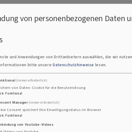
dung von personenbezogenen Daten u
s
ienste und Anwendungen von Drittanbietern auswählen, die wir nutze
 Informationen bitte unsere
Datenschutzhinweise
lesen.
unktional
(immer erforderlich)
ichern von Daten: Cookie für die Benutzersitzung
ck
:
Funktional
h willkommen!
onsent Manager
(immer erforderlich)
nen und Sänger he
kie Consent speichert Ihre Einwilligungsstatus im Browser
ck
:
Funktional
inbindung von Youtube-Videos
gt Videos von Youtube