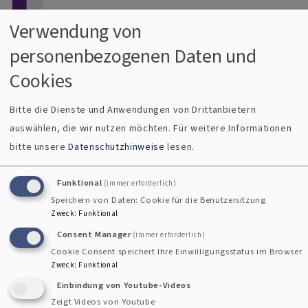
Direkt zum Inhalt
Verwendung von
personenbezogenen Daten und
Menü
Dekanat Uffenheim
Cookies
Evangelisch im Gollachgau
Bitte die Dienste und Anwendungen von Drittanbietern
auswählen, die wir nutzen möchten.
Für weitere Informationen
Breadcrumb
Startseite
Nächster SMS-Gottesdienst am 28. Februar
bitte unsere
Datenschutzhinweise
lesen.
Nächster SMS-Gottesdienst am 28.
Funktional
(immer erforderlich)
Februar
Speichern von Daten: Cookie für die Benutzersitzung
Zweck
:
Funktional
Consent Manager
(immer erforderlich)
Cookie Consent speichert Ihre Einwilligungsstatus im Browser
Zweck
:
Funktional
Einbindung von Youtube-Videos
Zeigt Videos von Youtube