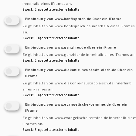
innerhalb eines iFrames an.
Zweck
:
Eingebettete externe Inhalte
Einbindung von www.konfispruch.de über ein iFrame
Kontaktformular
Dekanat
Zeigt Inhalte von www.konfispruch.de innerhalb eines iFrames
und
an.
Zweck
:
Eingebettete externe Inhalte
Pfarram
Kontakt
Einbindung von www.ganzhier.de über ein iFrame
Fußbereichsmenü
Cookie-Einstellungen
Zeigt Inhalte von www.ganzhier.de innerhalb eines iFrames an.
Zweck
:
Eingebettete externe Inhalte
Impressum
Einbindung von www.diakonie-neustadt-aisch.de über ein
Datenschutzerklärung
iFrame
Zeigt Inhalte von www.diakonie-neustadt-aisch.de innerhalb
Barrierefreiheitserklärung
eines iFrames an.
Zweck
:
Eingebettete externe Inhalte
Anmelden
Einbindung von www.evangelische-termine.de über ein
Benutzermenü
iFrame
Zeigt Inhalte von www.evangelische-termine.de innerhalb eine
iFrames an.
Zweck
:
Eingebettete externe Inhalte