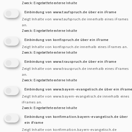
Zweck
:
Eingebettete externe Inhalte
Einbindung von www.taufspruch.de über ein iFrame
Zeigt Inhalte von www.taufspruch.de innerhalb eines iFrames
an.
Zweck
:
Eingebettete externe Inhalte
Einbindung von konfispruch.de über ein iFrame
Zeigt Inhalte von konfispruch.de innerhalb eines iFrames an.
beim Autor
Zweck
:
Eingebettete externe Inhalte
Einbindung von www.trauspruch.de über ein iFrame
Der nächste SMS-Gottesdienst findet am Sonntag, den
Zeigt Inhalte von www.trauspruch.de innerhalb eines iFrames
an.
28.02.2016 um 10:10 Uhr in der Stadtkirche Uffenheim
Zweck
:
Eingebettete externe Inhalte
zum
Thema "Mahl-Zeit - Zeit mit Gott"
statt.
Einbindung von www.bayern-evangelisch.de über ein iFram
Konfirmanden stellen in diesem Gottesdienst die
Zeigt Inhalte von www.bayern-evangelisch.de innerhalb eines
Geschichte vom Abendmahl dar. Im Anschluss gibt es Suppe
iFrames an.
und Kuchen in der S-Bar. Parallel zum Gottesdienst findet
Zweck
:
Eingebettete externe Inhalte
ein Kindergottesdienst statt.
Einbindung von konfirmation.bayern-evangelisch.de über
ein iFrame
Zeigt Inhalte von konfirmation.bayern-evangelisch.de