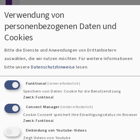
Direkt zum Inhalt
Verwendung von
personenbezogenen Daten und
Menü
Dekanat Uffenheim
Cookies
Evangelisch im Gollachgau
Bitte die Dienste und Anwendungen von Drittanbietern
auswählen, die wir nutzen möchten.
Für weitere Informationen
Breadcrumb
Startseite
Luther-Radtour
bitte unsere
Datenschutzhinweise
lesen.
Luther-Radtour
Funktional
(immer erforderlich)
Speichern von Daten: Cookie für die Benutzersitzung
Zweck
:
Funktional
Consent Manager
(immer erforderlich)
Cookie Consent speichert Ihre Einwilligungsstatus im Browser
Zweck
:
Funktional
Einbindung von Youtube-Videos
Zeigt Videos von Youtube