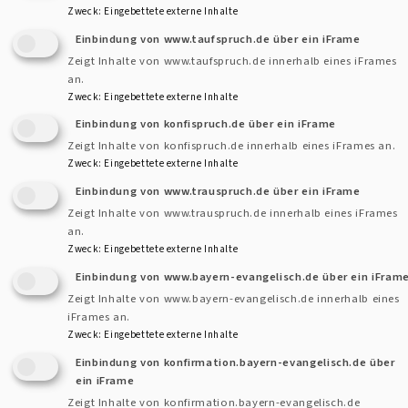
Zweck
:
Eingebettete externe Inhalte
Einbindung von www.taufspruch.de über ein iFrame
Zeigt Inhalte von www.taufspruch.de innerhalb eines iFrames
an.
Zweck
:
Eingebettete externe Inhalte
Einbindung von konfispruch.de über ein iFrame
beim Autor
Zeigt Inhalte von konfispruch.de innerhalb eines iFrames an.
Zweck
:
Eingebettete externe Inhalte
"Luther erfahren mit Rad und Pedalen" am Sonntag, 16.
Einbindung von www.trauspruch.de über ein iFrame
Juli 2017
in den Kirchengemeinden Seenheim, Neuherberg,
Zeigt Inhalte von www.trauspruch.de innerhalb eines iFrames
Ermetzhofen, Custenlohr und Rudolzhofen
an.
Zweck
:
Eingebettete externe Inhalte
Beginn in den Orten jeweils mit einer ca. 15 minütigen
Einbindung von www.bayern-evangelisch.de über ein iFram
Zeigt Inhalte von www.bayern-evangelisch.de innerhalb eines
Andacht zu verschiedenen Themen:
iFrames an.
Zweck
:
Eingebettete externe Inhalte
9.30 Uhr Seenheim
“Lutherrose“
Einbindung von konfirmation.bayern-evangelisch.de über
10.30 Uhr Neuherberg „Thesen“
ein iFrame
11.30 Uhr Ermetzhofen Mittagessen beim Seefest
Zeigt Inhalte von konfirmation.bayern-evangelisch.de