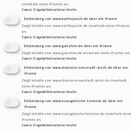
innerhalb eines iFrames an.
13.00 Uhr Ermetzhofen „Geschichte der Reformation vor
Zweck
:
Eingebettete externe Inhalte
Ort“
Einbindung von www.konfispruch.de über ein iFrame
14.00 Uhr Custenlohr„Tischreden und Luthersprüche“
Zeigt Inhalte von www.konfispruch.de innerhalb eines iFrames
15.00 Uhr Rudolzhofen „Lutherlieder und Lebenslauf“
an.
- Kaffeetrinken am Schützenhaus -
Zweck
:
Eingebettete externe Inhalte
Einbindung von www.ganzhier.de über ein iFrame
Zeigt Inhalte von www.ganzhier.de innerhalb eines iFrames an.
Zweck
:
Eingebettete externe Inhalte
Einbindung von www.diakonie-neustadt-aisch.de über ein
iFrame
Kontaktformular
Dekanat
Zeigt Inhalte von www.diakonie-neustadt-aisch.de innerhalb
und
eines iFrames an.
Pfarram
Zweck
:
Eingebettete externe Inhalte
Kontakt
Fußbereichsmenü
Einbindung von www.evangelische-termine.de über ein
Cookie-Einstellungen
iFrame
Zeigt Inhalte von www.evangelische-termine.de innerhalb eine
Impressum
iFrames an.
Datenschutzerklärung
Zweck
:
Eingebettete externe Inhalte