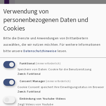
Direkt zum Inhalt
Verwendung von
personenbezogenen Daten und
Menü
Dekanat Uffenheim
Cookies
Evangelisch im Gollachgau
Bitte die Dienste und Anwendungen von Drittanbietern
auswählen, die wir nutzen möchten.
Für weitere Informationen
Breadcrumb
Startseite
Infoabend Wasser in Tansania
bitte unsere
Datenschutzhinweise
lesen.
Infoabend Wasser in Tansania
Funktional
(immer erforderlich)
Speichern von Daten: Cookie für die Benutzersitzung
Samstag, 1. August 2015, 20 Uhr,
Zweck
:
Funktional
Haus der Kirche
, Adelhofer Str. 14, Uffenheim
Consent Manager
(immer erforderlich)
Cookie Consent speichert Ihre Einwilligungsstatus im Browser
An dem Abend soll über erste Schritte unseres neuen
Zweck
:
Funktional
Partnerschaftsprojektes informiert und gesprochen
Einbindung von Youtube-Videos
werden. Das Regenwasser-Projekt in Engaruka hilft
Zeigt Videos von Youtube