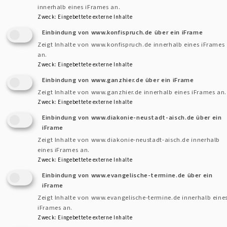
innerhalb eines iFrames an.
Zweck
:
Eingebettete externe Inhalte
Bild: Günther Kohler
Einbindung von www.konfispruch.de über ein iFrame
Kirche Ndimi, Dekan Laisson, Monduli, Gemeindepfarrer, Pfr. Joshua Laiser, Evangelisten aus
Zeigt Inhalte von www.konfispruch.de innerhalb eines iFrames
Engaruka und Architekt Thomas Caspary
an.
Zweck
:
Eingebettete externe Inhalte
Dekanatsbeauftragte für Partnerschaft, Entwicklung und
Einbindung von www.ganzhier.de über ein iFrame
EineWelt
Zeigt Inhalte von www.ganzhier.de innerhalb eines iFrames an.
Karl Saemann und Christine Stradtner
Zweck
:
Eingebettete externe Inhalte
Einbindung von www.diakonie-neustadt-aisch.de über ein
iFrame
Zeigt Inhalte von www.diakonie-neustadt-aisch.de innerhalb
eines iFrames an.
Zweck
:
Eingebettete externe Inhalte
Kontaktformular
Dekanat
Einbindung von www.evangelische-termine.de über ein
und
iFrame
Pfarram
Kontakt
Zeigt Inhalte von www.evangelische-termine.de innerhalb eine
iFrames an.
Fußbereichsmenü
Cookie-Einstellungen
Zweck
:
Eingebettete externe Inhalte