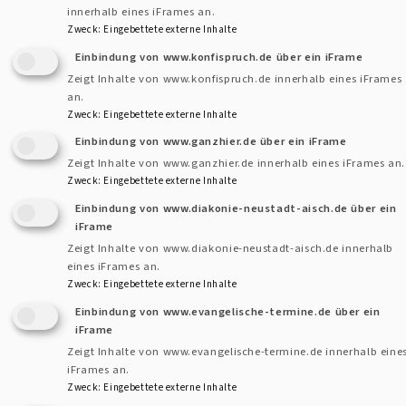
innerhalb eines iFrames an.
Zweck
:
Eingebettete externe Inhalte
Einbindung von www.konfispruch.de über ein iFrame
Zeigt Inhalte von www.konfispruch.de innerhalb eines iFrames
an.
Kontaktformular
Dekanat
Zweck
:
Eingebettete externe Inhalte
und
Einbindung von www.ganzhier.de über ein iFrame
Pfarram
Kontakt
Zeigt Inhalte von www.ganzhier.de innerhalb eines iFrames an.
Zweck
:
Eingebettete externe Inhalte
Fußbereichsmenü
Cookie-Einstellungen
Einbindung von www.diakonie-neustadt-aisch.de über ein
Impressum
iFrame
Zeigt Inhalte von www.diakonie-neustadt-aisch.de innerhalb
Datenschutzerklärung
eines iFrames an.
Zweck
:
Eingebettete externe Inhalte
Barrierefreiheitserklärung
Einbindung von www.evangelische-termine.de über ein
Anmelden
iFrame
Zeigt Inhalte von www.evangelische-termine.de innerhalb eine
Benutzermenü
iFrames an.
Zweck
:
Eingebettete externe Inhalte