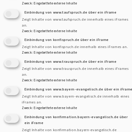
Zweck
:
Eingebettete externe Inhalte
und diakonischen Jugendeinrichtungen, Kindertagesstätten
Einbindung von www.taufspruch.de über ein iFrame
und Schulen, in der offenen Jugendarbeit, in
Zeigt Inhalte von www.taufspruch.de innerhalb eines iFrames
Krankenhäusern und Pflegeheimen oder in
an.
Beratungsstellen der Diakonie. Sie unterstützen und
Zweck
:
Eingebettete externe Inhalte
begleiten Menschen in schwierigen Lebensphasen, arbeiten
Einbindung von konfispruch.de über ein iFrame
pädagogisch mit Kindern/Jugendlichen, sind auch für
Zeigt Inhalte von konfispruch.de innerhalb eines iFrames an.
Zweck
:
Eingebettete externe Inhalte
Leitungstätigkeiten qualifiziert.
Einbindung von www.trauspruch.de über ein iFrame
Zeigt Inhalte von www.trauspruch.de innerhalb eines iFrames
Arbeitsfelder
| Jugendeinrichtun-gen, offene Jugendarbeit,
an.
Krankenhäuser, Pflegeheime, Beratungsstellen
Zweck
:
Eingebettete externe Inhalte
Einbindung von www.bayern-evangelisch.de über ein iFram
Schulabschluss
| Abitur
Zeigt Inhalte von www.bayern-evangelisch.de innerhalb eines
iFrames an.
Zweck
:
Eingebettete externe Inhalte
Ausbildung
| Studium Sozialpädagogik oder Soziale Arbeit |
Einbindung von konfirmation.bayern-evangelisch.de über
Dauer 4 bis 5 Jahre
ein iFrame
Zeigt Inhalte von konfirmation.bayern-evangelisch.de