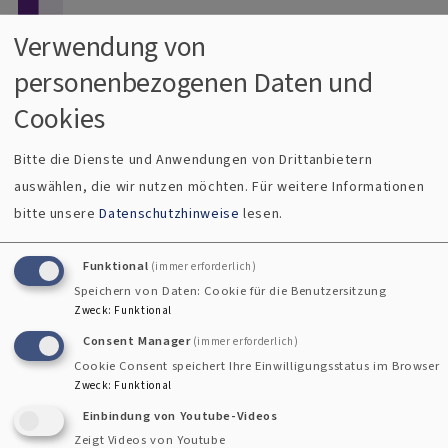
Direkt zum Inhalt
Verwendung von
personenbezogenen Daten und
Menü
Dekanat Uffenheim
Cookies
Evangelisch im Gollachgau
Bitte die Dienste und Anwendungen von Drittanbietern
auswählen, die wir nutzen möchten.
Für weitere Informationen
bitte unsere
Datenschutzhinweise
lesen.
Funktional
(immer erforderlich)
Speichern von Daten: Cookie für die Benutzersitzung
Zweck
:
Funktional
Consent Manager
(immer erforderlich)
Cookie Consent speichert Ihre Einwilligungsstatus im Browser
Breadcrumb
Startseite
Freie Stellen
Berufe in Kirche und Diakonie
So
Zweck
:
Funktional
Sozialpädagogen
Einbindung von Youtube-Videos
Zeigt Videos von Youtube
Beschreibung
| Sozialpädagogen arbeiten in kirchlichen