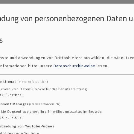
dung von personenbezogenen Daten u
s
ienste und Anwendungen von Drittanbietern auswählen, die wir nutze
 Informationen bitte unsere
Datenschutzhinweise
lesen.
unktional
(immer erforderlich)
ichern von Daten: Cookie für die Benutzersitzung
ck
:
Funktional
im
onsent Manager
(immer erforderlich)
ienst in Oberickel
kie Consent speichert Ihre Einwilligungsstatus im Browser
ck
:
Funktional
inbindung von Youtube-Videos
inladung
gt Videos von Youtube