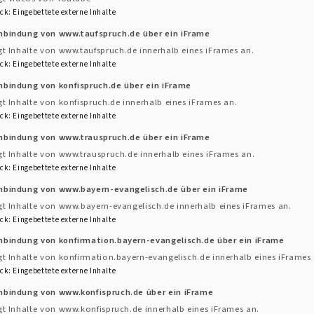
ck
:
Eingebettete externe Inhalte
 o t t e s d i e n s t
inbindung von www.taufspruch.de über ein iFrame
gt Inhalte von www.taufspruch.de innerhalb eines iFrames an.
. Juli 2017, 19:30 Uhr
ck
:
Eingebettete externe Inhalte
irche in
Oberickelsheim
nbindung von konfispruch.de über ein iFrame
gt Inhalte von konfispruch.de innerhalb eines iFrames an.
est'
ck
:
Eingebettete externe Inhalte
auen -
inbindung von www.trauspruch.de über ein iFrame
rzt,
gt Inhalte von www.trauspruch.de innerhalb eines iFrames an.
st'
ck
:
Eingebettete externe Inhalte
inbindung von www.bayern-evangelisch.de über ein iFrame
gt Inhalte von www.bayern-evangelisch.de innerhalb eines iFrames an.
ck
:
Eingebettete externe Inhalte
nbindung von konfirmation.bayern-evangelisch.de über ein iFrame
gt Inhalte von konfirmation.bayern-evangelisch.de innerhalb eines iFrames 
ck
:
Eingebettete externe Inhalte
nbindung von www.konfispruch.de über ein iFrame
gt Inhalte von www.konfispruch.de innerhalb eines iFrames an.