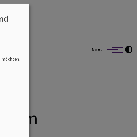
nd
Menü
n möchten.
sheim