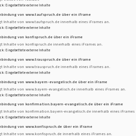
 sehr gut!" statt. Es geht um das Land Surinam, dass 
ck
:
Eingebettete externe Inhalte
für die ganze Familie!
inbindung von www.taufspruch.de über ein iFrame
gt Inhalte von www.taufspruch.de innerhalb eines iFrames an.
betstag der Frauen - Deutsches Kommittee e.V.
ck
:
Eingebettete externe Inhalte
nbindung von konfispruch.de über ein iFrame
gt Inhalte von konfispruch.de innerhalb eines iFrames an.
ck
:
Eingebettete externe Inhalte
inbindung von www.trauspruch.de über ein iFrame
gt Inhalte von www.trauspruch.de innerhalb eines iFrames an.
ck
:
Eingebettete externe Inhalte
inbindung von www.bayern-evangelisch.de über ein iFrame
gt Inhalte von www.bayern-evangelisch.de innerhalb eines iFrames an.
ck
:
Eingebettete externe Inhalte
nbindung von konfirmation.bayern-evangelisch.de über ein iFrame
gt Inhalte von konfirmation.bayern-evangelisch.de innerhalb eines iFrames 
ck
:
Eingebettete externe Inhalte
nbindung von www.konfispruch.de über ein iFrame
gt Inhalte von www.konfispruch.de innerhalb eines iFrames an.