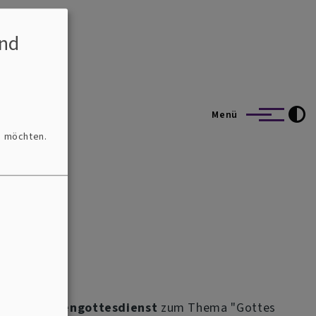
nd
Menü
n möchten.
en
e
ein
Familiengottesdienst
zum Thema "Gottes