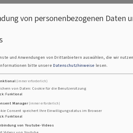
dung von personenbezogenen Daten u
s
ienste und Anwendungen von Drittanbietern auswählen, die wir nutze
 Informationen bitte unsere
Datenschutzhinweise
lesen.
unktional
(immer erforderlich)
ichern von Daten: Cookie für die Benutzersitzung
ck
:
Funktional
onsent Manager
(immer erforderlich)
dienst in Adelhof
kie Consent speichert Ihre Einwilligungsstatus im Browser
ck
:
Funktional
inbindung von Youtube-Videos
 den
17. Juni
, findet um
10 Uhr
in der
Adelhöfer Kirch
gt Videos von Youtube