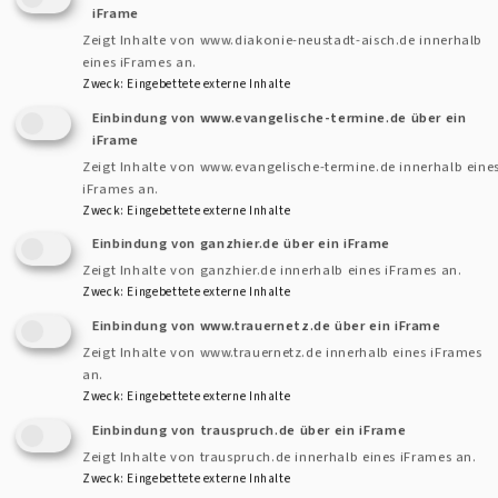
beginnen, zu Tischgesprächen überleiten und auch für
iFrame
Beratungsgespräche zur Verfügung stehen. Eingeladen zum
Zeigt Inhalte von www.diakonie-neustadt-aisch.de innerhalb
eines iFrames an.
Mittagstisch sind wirklich alle, die dieses Miteinander aller
Zweck
:
Eingebettete externe Inhalte
Menschen aus Stadt und Land unterstützen und feiern wollen.
Einbindung von www.evangelische-termine.de über ein
iFrame
Ein erstes Vorbereitungstreffen für alle, die sich
Zeigt Inhalte von www.evangelische-termine.de innerhalb eine
iFrames an.
ehrenamtlich beteiligen wollen, findet am Dienstag, 25.
Zweck
:
Eingebettete externe Inhalte
November, um 19 Uhr im Dekanat, Luitpoldstr. 3, in
Einbindung von ganzhier.de über ein iFrame
Uffenheim statt. Bei Interesse gerne im Dekanat melden.
Zeigt Inhalte von ganzhier.de innerhalb eines iFrames an.
Tel 09842 93680
Zweck
:
Eingebettete externe Inhalte
Einbindung von www.trauernetz.de über ein iFrame
Zeigt Inhalte von www.trauernetz.de innerhalb eines iFrames
an.
Zweck
:
Eingebettete externe Inhalte
Einbindung von trauspruch.de über ein iFrame
Zeigt Inhalte von trauspruch.de innerhalb eines iFrames an.
Kontaktformular
Dekanat
Zweck
:
Eingebettete externe Inhalte