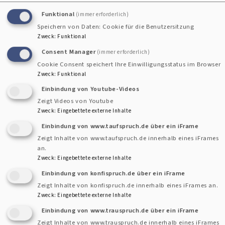
Uffenheim - Helfer gesucht
Funktional
(immer erforderlich)
Speichern von Daten: Cookie für die Benutzersitzung
Zweck
:
Funktional
Consent Manager
(immer erforderlich)
Cookie Consent speichert Ihre Einwilligungsstatus im Browser
Zweck
:
Funktional
Einbindung von Youtube-Videos
Zeigt Videos von Youtube
Zweck
:
Eingebettete externe Inhalte
Einbindung von www.taufspruch.de über ein iFrame
Zeigt Inhalte von www.taufspruch.de innerhalb eines iFrames
an.
Zweck
:
Eingebettete externe Inhalte
Diakonie und Dekanat
Einbindung von konfispruch.de über ein iFrame
Zeigt Inhalte von konfispruch.de innerhalb eines iFrames an.
Zweck
:
Eingebettete externe Inhalte
Im Februar und März 2026 wird es erstmals wöchentlich
Einbindung von www.trauspruch.de über ein iFrame
einmal einen kostenlosen Mittagstisch in Uffenheim geben.
Zeigt Inhalte von www.trauspruch.de innerhalb eines iFrames