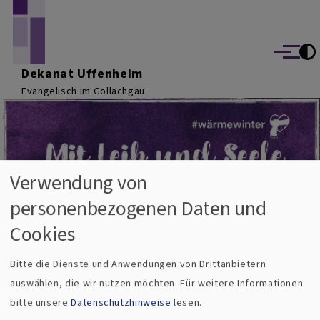
Direkt zum Inhalt
Menü
Dekanat Uffenheim
Evangelisch im Gollachgau
Verwendung von
personenbezogenen Daten und
Cookies
Bitte die Dienste und Anwendungen von Drittanbietern
Breadcrumb
Startseite
Erster Wärmewinter "Mittagstisch" in Uffenheim 
auswählen, die wir nutzen möchten.
Für weitere Informationen
Erster Wärmewinter "Mittagstisch" in
bitte unsere
Datenschutzhinweise
lesen.