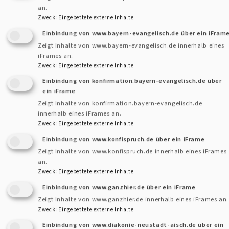
Darauf haben sich Vertreter*innen von Kirche, Diakonie und
an.
evangelischem Bildungswerk geeinigt, die mit diesem Angebot
Zweck
:
Eingebettete externe Inhalte
das gesellschaftliche Miteinander stärken wollen.
Einbindung von www.bayern-evangelisch.de über ein iFram
Zeigt Inhalte von www.bayern-evangelisch.de innerhalb eines
iFrames an.
Mittagstisch im Februar und März 2026 im Gerlach-von-
Zweck
:
Eingebettete externe Inhalte
Hohenlohe-Stift
Einbindung von konfirmation.bayern-evangelisch.de über
Die Veranstaltung, die insgesamt 6 x jeweils freitags (am 6.,
ein iFrame
13., 20., 27. Februar und 6. und 13. März 2026) im Gerlach-
Zeigt Inhalte von konfirmation.bayern-evangelisch.de
innerhalb eines iFrames an.
von-Hohenlohe-Stift in Uffenheim stattfindet, lebt von der
Zweck
:
Eingebettete externe Inhalte
Beteiligung ganz unterschiedler Gruppen: Von Menschen, die
Einbindung von www.konfispruch.de über ein iFrame
sich ehrenamtlich engagieren wollen, das Mittagessen
Zeigt Inhalte von www.konfispruch.de innerhalb eines iFrames
servieren und auch mit am Tisch sitzen, von den
an.
Zweck
:
Eingebettete externe Inhalte
Hauptamtlichen, die den Mittagstisch im Gerlach-von-
Einbindung von www.ganzhier.de über ein iFrame
Hohenlohe-Stift in ihren normalen Arbeitsablauf integrieren
Zeigt Inhalte von www.ganzhier.de innerhalb eines iFrames an.
sowie von Mitarbeitenden der Diakonie, Kirche und
Zweck
:
Eingebettete externe Inhalte
Bildungswerk, die vor dem Essen mit einem spirituellen Impuls
Einbindung von www.diakonie-neustadt-aisch.de über ein