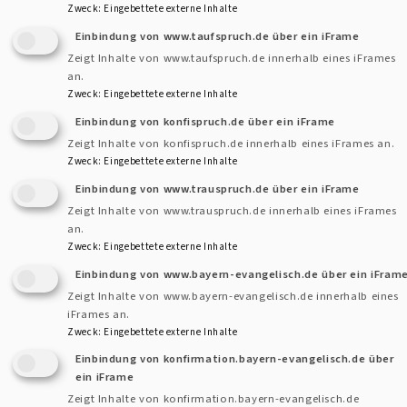
Zweck
:
Eingebettete externe Inhalte
Einbindung von www.taufspruch.de über ein iFrame
Zeigt Inhalte von www.taufspruch.de innerhalb eines iFrames
an.
Zweck
:
Eingebettete externe Inhalte
Einbindung von konfispruch.de über ein iFrame
beim Autor
Zeigt Inhalte von konfispruch.de innerhalb eines iFrames an.
Zweck
:
Eingebettete externe Inhalte
Das gesamte Team der Mitarbeitenden im Dekanat wünscht
Einbindung von www.trauspruch.de über ein iFrame
mit der Jahreslosung ein gesegnetes, neues Jahr 2016!
Zeigt Inhalte von www.trauspruch.de innerhalb eines iFrames
an.
Zweck
:
Eingebettete externe Inhalte
"Gott spricht: Ich will Euch trösten, wie einen seine Mutter
Einbindung von www.bayern-evangelisch.de über ein iFram
tröstet."
Jesaja 66,13
Zeigt Inhalte von www.bayern-evangelisch.de innerhalb eines
iFrames an.
Zweck
:
Eingebettete externe Inhalte
Einbindung von konfirmation.bayern-evangelisch.de über
ein iFrame
Kontaktformular
Dekanat
Zeigt Inhalte von konfirmation.bayern-evangelisch.de