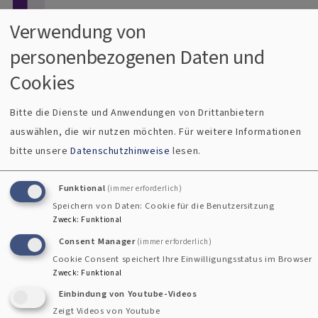
Direkt zum Inhalt
Verwendung von
personenbezogenen Daten und
Menü
Dekanat Uffenheim
Cookies
Evangelisch im Gollachgau
Bitte die Dienste und Anwendungen von Drittanbietern
auswählen, die wir nutzen möchten.
Für weitere Informationen
Breadcrumb
Startseite
Ein gesegnetes, neues Jahr 2016!
bitte unsere
Datenschutzhinweise
lesen.
Ein gesegnetes, neues Jahr 2016!
Funktional
(immer erforderlich)
Speichern von Daten: Cookie für die Benutzersitzung
Zweck
:
Funktional
Consent Manager
(immer erforderlich)
Cookie Consent speichert Ihre Einwilligungsstatus im Browser
Zweck
:
Funktional
Einbindung von Youtube-Videos
Zeigt Videos von Youtube