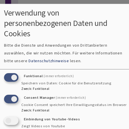
Direkt zum Inhalt
Verwendung von
personenbezogenen Daten und
Menü
Dekanat Uffenheim
Cookies
Evangelisch im Gollachgau
Bitte die Dienste und Anwendungen von Drittanbietern
auswählen, die wir nutzen möchten.
Für weitere Informationen
Breadcrumb
Startseite
Der Tansaniachor Würzburg zu Gast in Geißlingen
bitte unsere
Datenschutzhinweise
lesen.
Der Tansaniachor Würzburg zu Gast in
Funktional
(immer erforderlich)
Geißlingen
Speichern von Daten: Cookie für die Benutzersitzung
Zweck
:
Funktional
Consent Manager
(immer erforderlich)
Cookie Consent speichert Ihre Einwilligungsstatus im Browser
Zweck
:
Funktional
Einbindung von Youtube-Videos
Zeigt Videos von Youtube