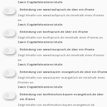
Zweck
:
Eingebettete externe Inhalte
Einbindung von www.taufspruch.de über ein iFrame
Zeigt Inhalte von www.taufspruch.de innerhalb eines iFrames
an.
Zweck
:
Eingebettete externe Inhalte
Einbindung von konfispruch.de über ein iFrame
Zeigt Inhalte von konfispruch.de innerhalb eines iFrames an.
beim Autor
Zweck
:
Eingebettete externe Inhalte
Einbindung von www.trauspruch.de über ein iFrame
Am Sonntag, den
25. September 2016
gestaltet der
Zeigt Inhalte von www.trauspruch.de innerhalb eines iFrames
an.
Tansaniachor
Würzburg um
10:00 Uhr
der
Gottesdienst
in
Zweck
:
Eingebettete externe Inhalte
der
Geißlinger Kirche
mit. Anschließend Kirchenkaffee.
Einbindung von www.bayern-evangelisch.de über ein iFram
Herzliche Einladung!
Zeigt Inhalte von www.bayern-evangelisch.de innerhalb eines
iFrames an.
Zweck
:
Eingebettete externe Inhalte
Einbindung von konfirmation.bayern-evangelisch.de über
ein iFrame
Zeigt Inhalte von konfirmation.bayern-evangelisch.de
Kontaktformular
Dekanat