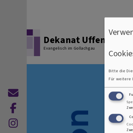
Direkt zum Inhalt
Verwen
Dekanat Uffenheim
Evangelisch im Gollachgau
Cookie
Bitte die D
Für weitere
F
Kontaktformular
Spe
Zwe
C
Coo
Zwe