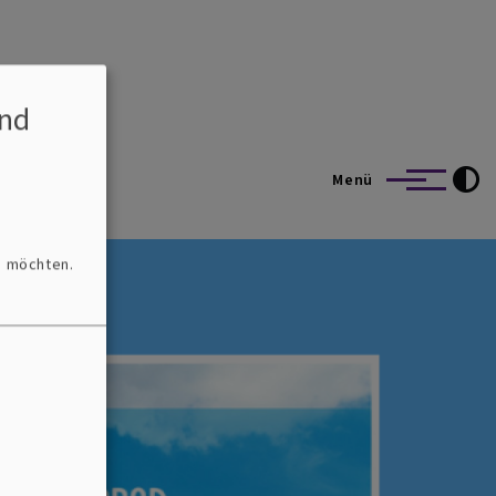
nd
Menü
n möchten.