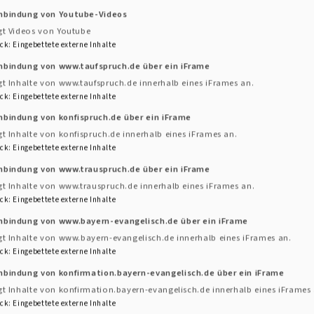
inbindung von Youtube-Videos
gt Videos von Youtube
ck
:
Eingebettete externe Inhalte
inbindung von www.taufspruch.de über ein iFrame
gt Inhalte von www.taufspruch.de innerhalb eines iFrames an.
ck
:
Eingebettete externe Inhalte
nbindung von konfispruch.de über ein iFrame
gt Inhalte von konfispruch.de innerhalb eines iFrames an.
ck
:
Eingebettete externe Inhalte
inbindung von www.trauspruch.de über ein iFrame
gt Inhalte von www.trauspruch.de innerhalb eines iFrames an.
ck
:
Eingebettete externe Inhalte
inbindung von www.bayern-evangelisch.de über ein iFrame
em Fahrrad
gt Inhalte von www.bayern-evangelisch.de innerhalb eines iFrames an.
 - Kirchentouren m
ck
:
Eingebettete externe Inhalte
nbindung von konfirmation.bayern-evangelisch.de über ein iFrame
gt Inhalte von konfirmation.bayern-evangelisch.de innerhalb eines iFrames 
erzliche Einladung mit dem Fahrrad oder mit dem Auto 
ck
:
Eingebettete externe Inhalte