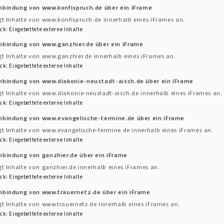
it anderen, losradeln, in coolen Kirchen eine Kirchent
nbindung von www.konfispruch.de über ein iFrame
erabschiedet werden und sich mit einem Snack für die R
gt Inhalte von www.konfispruch.de innerhalb eines iFrames an.
ck
:
Eingebettete externe Inhalte
inbindung von www.ganzhier.de über ein iFrame
ermine:
gt Inhalte von www.ganzhier.de innerhalb eines iFrames an.
ck
:
Eingebettete externe Inhalte
r., 21.6. um 19 Uhr in der Kirche Ippesheim mit Kirchenf
inbindung von www.diakonie-neustadt-aisch.de über ein iFrame
r., 28.06. um 19:30 Uhr in der Jobstkapelle in Uffenhe
gt Inhalte von www.diakonie-neustadt-aisch.de innerhalb eines iFrames an.
r., 5.. um 19:00 Uhr in der Kirche Reichardsroth mit R
ck
:
Eingebettete externe Inhalte
r., 12.7. um 19:00 Uhr in der Kirche Ergersheim mit Pfar
inbindung von www.evangelische-termine.de über ein iFrame
gt Inhalte von www.evangelische-termine.de innerhalb eines iFrames an.
ck
:
Eingebettete externe Inhalte
nbindung von ganzhier.de über ein iFrame
gt Inhalte von ganzhier.de innerhalb eines iFrames an.
ck
:
Eingebettete externe Inhalte
inbindung von www.trauernetz.de über ein iFrame
gt Inhalte von www.trauernetz.de innerhalb eines iFrames an.
ck
:
Eingebettete externe Inhalte