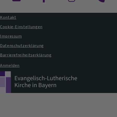
Kontaktformular
Dekanat
und
Pfarram
Kontakt
Fußbereichsmenü
Cookie-Einstellungen
Impressum
Datenschutzerklärung
Barrierefreiheitserklärung
Anmelden
Benutzermenü