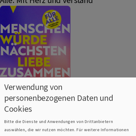
Alle. Mit Herz und Verstand
Verwendung von
personenbezogenen Daten und
Initiative Für Alle
Cookies
Menschenwürde. Nächstenliebe. Zusammenhalt.
Bitte die Dienste und Anwendungen von Drittanbietern
Kirchen setzen Zeichen für Demokratie und rücken zur
auswählen, die wir nutzen möchten.
Für weitere Informationen
Bundestagswahl zwischenmenschliche Werte in den