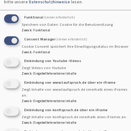
bitte unsere
Datenschutzhinweise
lesen.
Mittelpunkt
Zur Bundestagswahl 2025 machen die christlichen Kirchen
Funktional
(immer erforderlich)
ihre Stimme sichtbar: Unter dem Motto „Für alle. Mit Herz
Speichern von Daten: Cookie für die Benutzersitzung
Zweck
:
Funktional
und Verstand“ rufen sie die Bevölkerung auf, durch aktive
Teilnahme an den Wahlen die Demokratie zu stärken. In den
Consent Manager
(immer erforderlich)
Cookie Consent speichert Ihre Einwilligungsstatus im Browser
Mittelpunkt rücken sie dabei die christlichen und
Zweck
:
Funktional
gesellschaftlichen Werte wie „Menschenwürde“,
Einbindung von Youtube-Videos
„Nächstenliebe“ und „Zusammenhalt“.
Zeigt Videos von Youtube
Zweck
:
Eingebettete externe Inhalte
Auch die evangelisch-lutherische Kirche in Bayern macht bei
Einbindung von www.taufspruch.de über ein iFrame
der bundesweiten Initiative mit. Landesbischof Christian
Zeigt Inhalte von www.taufspruch.de innerhalb eines iFrames
Kopp betont: „„Politisch und gesellschaftlich stehen wir
an.
Zweck
:
Eingebettete externe Inhalte
vor der großen Aufgabe, viele Lebensbereiche
zukunftsorientiert zu gestalten: Zuwanderung, Integration,
Einbindung von konfispruch.de über ein iFrame
Zeigt Inhalte von konfispruch.de innerhalb eines iFrames an.
Sicherheit, Klimawandel, Wirtschaftswandel und soziale
Zweck
:
Eingebettete externe Inhalte
Gerechtigkeit. Sie erfordern eine offene und intensive