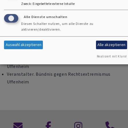
Zweck
:
Eingebettete externe Inhalte
Alle Dienste umschalten
Dr. Susanne Espenschied-Raps
Diesen Schalter nutzen, um alle Dienste zu
Veranstaltungshinweis:
aktivieren/deaktivieren.
Ich bin ausgestiegen - ein ehemaliges AfD-Mitglied
Auswahl akzeptieren
Alle akzeptieren
erzählt
Realisiert mit Klaro!
Mittwoch, 29.01.2025
um 19:00 Uhr im Haus der Kirche in
Uffenheim
Veranstalter. Bündnis gegen Rechtsextremismus
Uffenheim