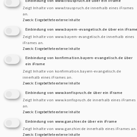
Einbindung von www.trauspruch.de über ein iFrame
Auseinandersetzung. Gerade demokratische Strukturen
Zeigt Inhalte von www.trauspruch.de innerhalb eines iFrames
bieten die besten Voraussetzungen, um für alle
an.
zukunftsfähige Antworten zu finden. Deshalb ist es wichtig,
Zweck
:
Eingebettete externe Inhalte
mit Herz und Verstand wählen zu gehen.“
Einbindung von www.bayern-evangelisch.de über ein iFram
Zeigt Inhalte von www.bayern-evangelisch.de innerhalb eines
iFrames an.
Kurz: Wir setzen uns dafür ein, Herz und Verstand
Zweck
:
Eingebettete externe Inhalte
zusammenzubringen, wenn wir gute Antworten auf
Einbindung von konfirmation.bayern-evangelisch.de über
komplexe Fragen finden wollen.
Mehr erfahren über die
ein iFrame
Initiative Für Alle!
Zeigt Inhalte von konfirmation.bayern-evangelisch.de
innerhalb eines iFrames an.
Zweck
:
Eingebettete externe Inhalte
Bitte auch den Veranstaltungshinweis beachten!
Einbindung von www.konfispruch.de über ein iFrame
Zeigt Inhalte von www.konfispruch.de innerhalb eines iFrames
an.
Zweck
:
Eingebettete externe Inhalte
Einbindung von www.ganzhier.de über ein iFrame
Zeigt Inhalte von www.ganzhier.de innerhalb eines iFrames an.
Zweck
:
Eingebettete externe Inhalte