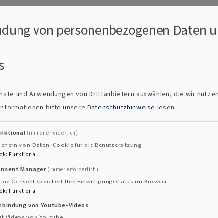
dung von personenbezogenen Daten u
s
ienste und Anwendungen von Drittanbietern auswählen, die wir nutze
 Informationen bitte unsere
Datenschutzhinweise
lesen.
unktional
(immer erforderlich)
ichern von Daten: Cookie für die Benutzersitzung
ck
:
Funktional
onsent Manager
(immer erforderlich)
 bei Kerzenschein
kie Consent speichert Ihre Einwilligungsstatus im Browser
ck
:
Funktional
inbindung von Youtube-Videos
mber 2018 um 17 Uhr in der Evang. Kirche Geckenh
gt Videos von Youtube