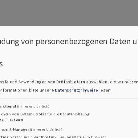
dung von personenbezogenen Daten u
s
ienste und Anwendungen von Drittanbietern auswählen, die wir nutze
 Informationen bitte unsere
Datenschutzhinweise
lesen.
unktional
(immer erforderlich)
ichern von Daten: Cookie für die Benutzersitzung
ck
:
Funktional
onsent Manager
(immer erforderlich)
kie Consent speichert Ihre Einwilligungsstatus im Browser