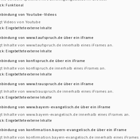
ck
:
Funktional
inbindung von Youtube-Videos
gt Videos von Youtube
ck
:
Eingebettete externe Inhalte
inbindung von www.taufspruch.de über ein iFrame
gt Inhalte von www.taufspruch.de innerhalb eines iFrames an.
ck
:
Eingebettete externe Inhalte
nbindung von konfispruch.de über ein iFrame
gt Inhalte von konfispruch.de innerhalb eines iFrames an.
ck
:
Eingebettete externe Inhalte
inbindung von www.trauspruch.de über ein iFrame
gt Inhalte von www.trauspruch.de innerhalb eines iFrames an.
ck
:
Eingebettete externe Inhalte
ollhofen
inbindung von www.bayern-evangelisch.de über ein iFrame
rt mit Nauswärts i
gt Inhalte von www.bayern-evangelisch.de innerhalb eines iFrames an.
ck
:
Eingebettete externe Inhalte
nbindung von konfirmation.bayern-evangelisch.de über ein iFrame
 fränkischer Seele präsentiert Nauswärts am 10. Juli 20
gt Inhalte von konfirmation.bayern-evangelisch.de innerhalb eines iFrames 