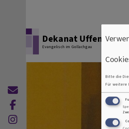
Direkt zum Inhalt
Dekanat Uffenheim
Verwen
Evangelisch im Gollachgau
Cookie
Bitte die D
Für weitere
Kontaktformular
F
Spe
Zwe
C
Coo