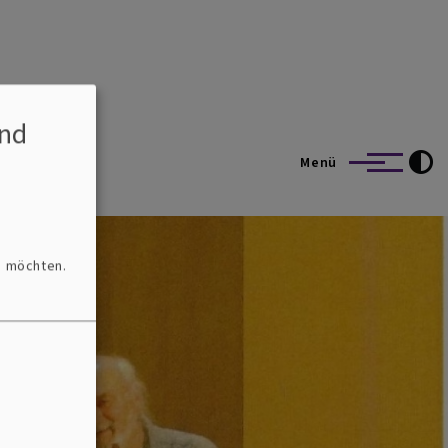
nd
Menü
n möchten.