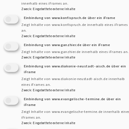
innerhalb eines iFrames an.
Zweck
:
Eingebettete externe Inhalte
Einbindung von www.konfispruch.de über ein iFrame
Zeigt Inhalte von www.konfispruch.de innerhalb eines iFrames
an.
Zweck
:
Eingebettete externe Inhalte
Kontaktformular
Dekanat
und
Einbindung von www.ganzhier.de über ein iFrame
Zeigt Inhalte von www.ganzhier.de innerhalb eines iFrames an.
Pfarram
Kontakt
Zweck
:
Eingebettete externe Inhalte
Fußbereichsmenü
Cookie-Einstellungen
Einbindung von www.diakonie-neustadt-aisch.de über ein
iFrame
Impressum
Zeigt Inhalte von www.diakonie-neustadt-aisch.de innerhalb
eines iFrames an.
Datenschutzerklärung
Zweck
:
Eingebettete externe Inhalte
Barrierefreiheitserklärung
Einbindung von www.evangelische-termine.de über ein
iFrame
Anmelden
Zeigt Inhalte von www.evangelische-termine.de innerhalb eine
Benutzermenü
iFrames an.
Zweck
:
Eingebettete externe Inhalte