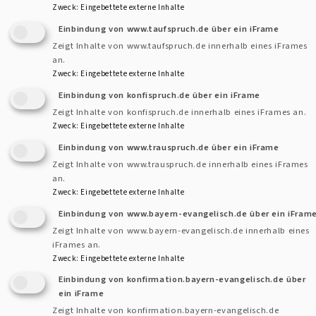
Zweck
:
Eingebettete externe Inhalte
Einbindung von www.taufspruch.de über ein iFrame
Zeigt Inhalte von www.taufspruch.de innerhalb eines iFrames
an.
Zweck
:
Eingebettete externe Inhalte
Einbindung von konfispruch.de über ein iFrame
Zeigt Inhalte von konfispruch.de innerhalb eines iFrames an.
Großes Festprogramm zum 900. Geburtstag von
Zweck
:
Eingebettete externe Inhalte
Auernhofen! Herzliche Einladung zu:
Einbindung von www.trauspruch.de über ein iFrame
Zeigt Inhalte von www.trauspruch.de innerhalb eines iFrames
an.
Fränkischem Kabarett mit
McNeilss & Winkler am 1.
Zweck
:
Eingebettete externe Inhalte
Juni um 20 Uhr
Einbindung von www.bayern-evangelisch.de über ein iFram
Festgottesdienst
mit Regionalbischöfin Bornowski,
Zeigt Inhalte von www.bayern-evangelisch.de innerhalb eines
dem Gesangverein Auernhofen und dem Posaunenchor
iFrames an.
Simmershofen am
2. Juni um 10 Uhr in der Festhalle
.
Zweck
:
Eingebettete externe Inhalte
Zeitgleich Kindergottesdienst.
Einbindung von konfirmation.bayern-evangelisch.de über
ein iFrame
Im Anschluss gemeinsames Mittagessen, Kaffee und
Zeigt Inhalte von konfirmation.bayern-evangelisch.de
Kuchen