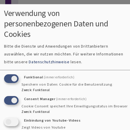
Direkt zum Inhalt
Verwendung von
personenbezogenen Daten und
Menü
Dekanat Uffenheim
Cookies
Evangelisch im Gollachgau
Bitte die Dienste und Anwendungen von Drittanbietern
auswählen, die wir nutzen möchten.
Für weitere Informationen
Breadcrumb
Startseite
900 Jahre Auernhofen
bitte unsere
Datenschutzhinweise
lesen.
900 Jahre Auernhofen
Funktional
(immer erforderlich)
Speichern von Daten: Cookie für die Benutzersitzung
Zweck
:
Funktional
Consent Manager
(immer erforderlich)
Cookie Consent speichert Ihre Einwilligungsstatus im Browser
Zweck
:
Funktional
Einbindung von Youtube-Videos
Zeigt Videos von Youtube