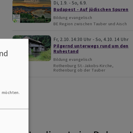
Di, 1.9. - So, 6.9.
Budapest - Auf jüdischen Spuren
Bildung evangelisch
BE
Region zwischen Tauber und Aisch
Fr, 2.10. 14:30 Uhr - So, 4.10. 14 Uhr
Pilgernd unterwegs rund um den
nd
Ruhestand
Bildung evangelisch
Rothenburg
St.-Jakobs-Kirche,
Rothenburg ob der Tauber
n möchten.