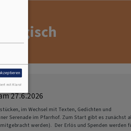
nologisch
 akzeptieren
iert mit Klaro!
am 27.6.2026
stücken, im Wechsel mit Texten, Gedichten und
ner Serenade im Pfarrhof. Zum Start gibt es zunächst a
n mitgebracht werden).
Der Erlös und Spenden werden f