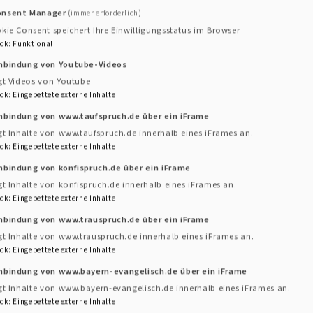
onsent Manager
(immer erforderlich)
kie Consent speichert Ihre Einwilligungsstatus im Browser
hland mit Informationen zu staatlichen Hilfen
ck
:
Funktional
inbindung von Youtube-Videos
gt Videos von Youtube
ck
:
Eingebettete externe Inhalte
inbindung von www.taufspruch.de über ein iFrame
gt Inhalte von www.taufspruch.de innerhalb eines iFrames an.
ck
:
Eingebettete externe Inhalte
nbindung von konfispruch.de über ein iFrame
gt Inhalte von konfispruch.de innerhalb eines iFrames an.
ck
:
Eingebettete externe Inhalte
inbindung von www.trauspruch.de über ein iFrame
gt Inhalte von www.trauspruch.de innerhalb eines iFrames an.
er Fachstelle der Evangelisch Lutherischen Kirche in
ck
:
Eingebettete externe Inhalte
inbindung von www.bayern-evangelisch.de über ein iFrame
gt Inhalte von www.bayern-evangelisch.de innerhalb eines iFrames an.
ck
:
Eingebettete externe Inhalte