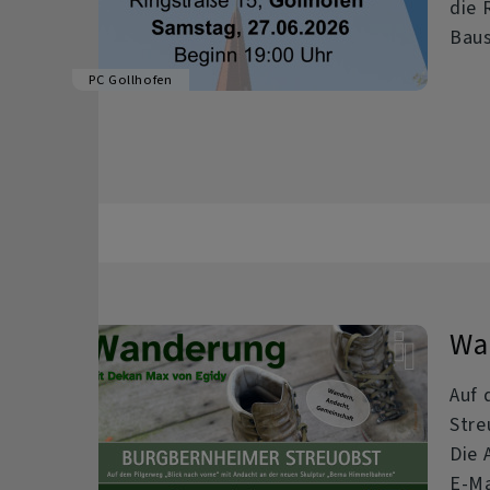
die 
Baus
PC Gollhofen
Wa
Auf 
Stre
Die 
E-Ma