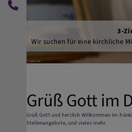
Previous
Dekanats-
und
Pfarramtsbüro
Abtauchen in unseren kühlen K
Grüß Gott im 
Grüß Gott und herzlich Willkommen im frän
Stellenangebote, und vieles mehr.