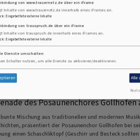
inbindung von www.trauernetz.de über ein iFrame
gt Inhalte von www.trauernetz.de innerhalb eines iFrames an.
ck
:
Eingebettete externe Inhalte
nbindung von trauspruch.de über ein iFrame
nstaltungen - chro
gt Inhalte von trauspruch.de innerhalb eines iFrames an.
ck
:
Eingebettete externe Inhalte
lle Dienste umschalten
sen Schalter nutzen, um alle Dienste zu aktivieren/deaktivieren.
eptieren
Alle
Realis
renade des Posaunenchores Gollhofen 
 bunte Mischung aus traditionellen und modernen Musik
hichten, präsentiert der Posaunenchor Gollhofen bei sei
kung einen Schaschliktopf (Geschirr und Besteck sollte