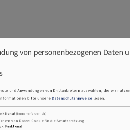
gene
dung von personenbezogenen Daten u
s
d Windsheim
s
ienste und Anwendungen von Drittanbietern auswählen, die wir nutze
 Informationen bitte unsere
Datenschutzhinweise
lesen.
unktional
(immer erforderlich)
ichern von Daten: Cookie für die Benutzersitzung
TER
ck
:
Funktional