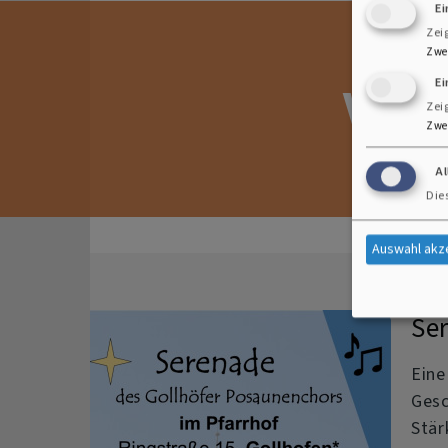
E
Zei
Zwe
Ei
Vera
Zei
Zwe
A
Die
Auswahl akz
Se
Eine
Gesc
Stär