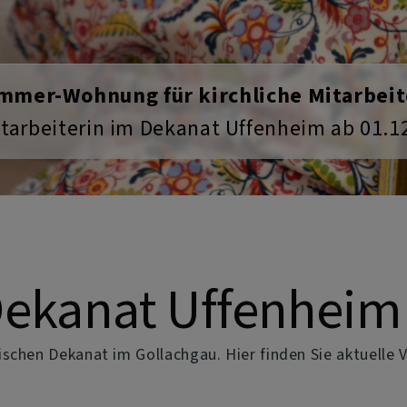
Heiße Sommer - coole Kirchen
irchenräumen. Viele Kirchen sind tagsüber
zur Ruhe, ...
Dekanat Uffenheim
kischen Dekanat im Gollachgau.
Hier finden Sie aktuelle