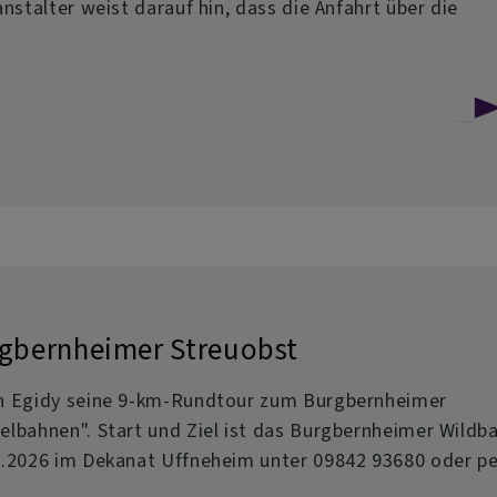
nstalter weist darauf hin, dass die Anfahrt über die
über
Weiterlesen
Serenade
des
Posaunenchores
Gollhofen
am
gbernheimer Streuobst
27.6.2026
on Egidy seine 9-km-Rundtour zum Burgbernheimer
lbahnen". Start und Ziel ist das Burgbernheimer Wildb
6.2026 im Dekanat Uffneheim unter 09842 93680 oder pe