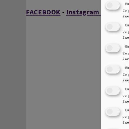
Ei
FACEBOOK
-
Instagram
Zei
Zwe
Ei
Zei
Zwe
E
Zei
Zwe
E
Zei
Zwe
E
Zei
Zwe
Ei
Zei
Zwe