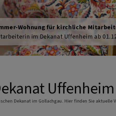
Heiße Sommer - coole Kirchen
irchenräumen. Viele Kirchen sind tagsüber
zur Ruhe, ...
Dekanat Uffenheim
kischen Dekanat im Gollachgau.
Hier finden Sie aktuelle