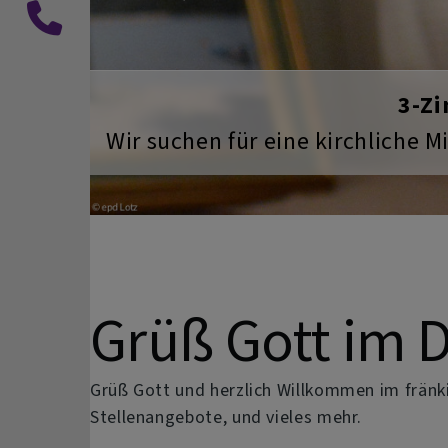
Previous
Dekanats-
und
Pfarramtsbüro
Abtauchen in unseren kühlen K
Grüß Gott im 
Grüß Gott und herzlich Willkommen im frän
Stellenangebote, und vieles mehr.