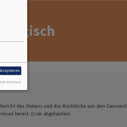
nologisch
 akzeptieren
iert mit Klaro!
 Bericht des Dekans und die Rückblicke aus den Gemein
load bereit: (Link abgelaufen)