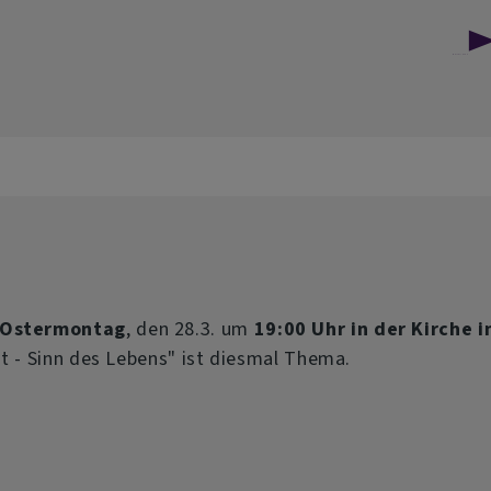
über
Weiterlesen
Bericht
zur
Dekanatssynode
Ostermontag
, den 28.3. um
19:00 Uhr in der Kirche i
lt - Sinn des Lebens" ist diesmal Thema.