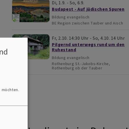
Di, 1.9. - So, 6.9.
Budapest - Auf jüdischen Spuren
Bildung evangelisch
BE
Region zwischen Tauber und Aisch
Fr, 2.10. 14:30 Uhr - So, 4.10. 14 Uhr
Pilgernd unterwegs rund um den
nd
Ruhestand
Bildung evangelisch
Rothenburg
St.-Jakobs-Kirche,
Rothenburg ob der Tauber
n möchten.