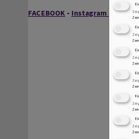
Ei
FACEBOOK
-
Instagram
Zei
Zwe
Ei
Zei
Zwe
E
Zei
Zwe
E
Zei
Zwe
E
Zei
Zwe
Ei
Zei
Zwe