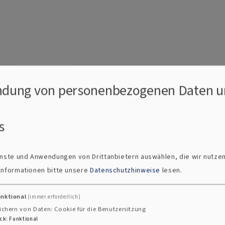
gene
dung von personenbezogenen Daten u
s
d Windsheim
s
ienste und Anwendungen von Drittanbietern auswählen, die wir nutze
 Informationen bitte unsere
Datenschutzhinweise
lesen.
unktional
(immer erforderlich)
ichern von Daten: Cookie für die Benutzersitzung
TER
ck
:
Funktional