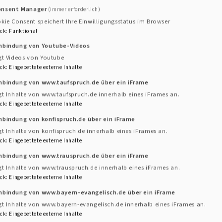
onsent Manager
(immer erforderlich)
kie Consent speichert Ihre Einwilligungsstatus im Browser
hland mit Informationen zu staatlichen Hilfen
ck
:
Funktional
inbindung von Youtube-Videos
gt Videos von Youtube
ck
:
Eingebettete externe Inhalte
inbindung von www.taufspruch.de über ein iFrame
gt Inhalte von www.taufspruch.de innerhalb eines iFrames an.
ck
:
Eingebettete externe Inhalte
nbindung von konfispruch.de über ein iFrame
gt Inhalte von konfispruch.de innerhalb eines iFrames an.
ck
:
Eingebettete externe Inhalte
inbindung von www.trauspruch.de über ein iFrame
gt Inhalte von www.trauspruch.de innerhalb eines iFrames an.
er Fachstelle der Evangelisch Lutherischen Kirche in
ck
:
Eingebettete externe Inhalte
inbindung von www.bayern-evangelisch.de über ein iFrame
gt Inhalte von www.bayern-evangelisch.de innerhalb eines iFrames an.
ck
:
Eingebettete externe Inhalte