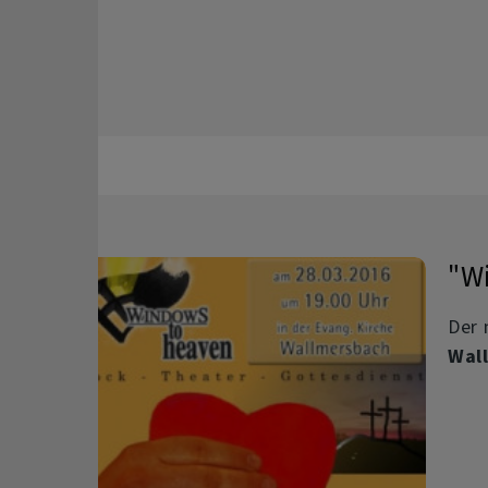
"W
Der 
Wal