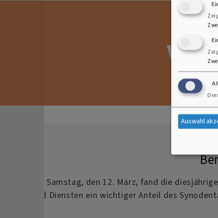
E
Zei
Zwe
Ei
Vera
Zei
Zwe
A
Die
Auswahl akz
Be
Am Samstag, den 12. März, fand die diesjährig
und Diensten ein wichtiger Anteil des Synoden