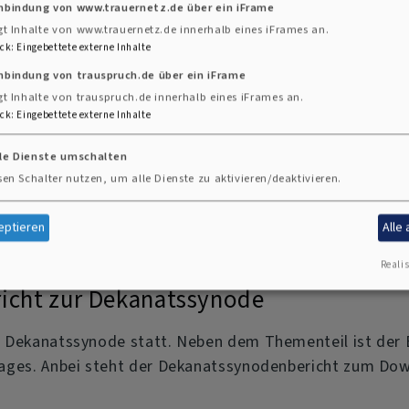
inbindung von www.trauernetz.de über ein iFrame
gt Inhalte von www.trauernetz.de innerhalb eines iFrames an.
ck
:
Eingebettete externe Inhalte
nbindung von trauspruch.de über ein iFrame
nstaltungen - chro
gt Inhalte von trauspruch.de innerhalb eines iFrames an.
ck
:
Eingebettete externe Inhalte
lle Dienste umschalten
sen Schalter nutzen, um alle Dienste zu aktivieren/deaktivieren.
eptieren
Alle
Realis
richt zur Dekanatssynode
e Dekanatssynode statt. Neben dem Thementeil ist der
tages. Anbei steht der Dekanatssynodenbericht zum Down